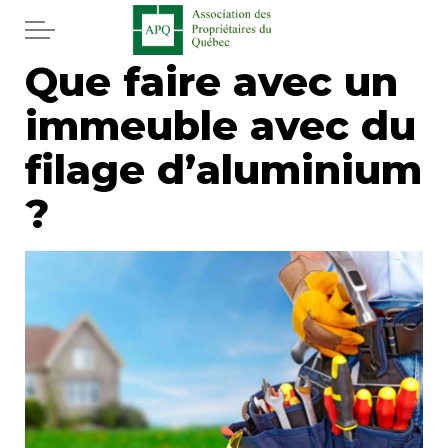
Aller au contenu principal
Que faire avec un
Accueil
immeuble avec du
Services
filage d’aluminium
Actualités
?
Journal
Juridique
Mot de l'éditeur
Divers