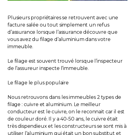
Immobilier
Plusieurs propriétaires se retrouvent avec une
Réglementation
facture salée ou tout simplement un refus
d’assurance lorsque l’assurance découvre que
vous avez du filage d’aluminium dans votre
Copropriété
immeuble.
Environnement
Le filage est souvent trouvé lorsque l’inspecteur
de l’assureur inspecte l’immeuble.
Rabais APQ
Le filage le plus populaire
App APQ
Nous retrouvons dans les immeubles 2 types de
filage : cuivre et aluminium. Le meilleur
Médias
conducteur est le cuivre, on le reconnait car il est
de couleur doré. Il y a 40-50 ans, le cuivre était
FAQ
très dispendieux et les constructeurs se sont mis à
utiliser l’aluminium qui était un bon substitut et