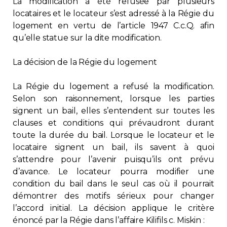
La modification a été refusée par plusieurs
locataires et le locateur s’est adressé à la Régie du
Contact
logement en vertu de l’article 1947 C.c.Q. afin
qu’elle statue sur la dite modification.
Adhésion
La décision de la Régie du logement
La Régie du logement a refusé la modification.
Selon son raisonnement, lorsque les parties
Zone Membres
signent un bail, elles s’entendent sur toutes les
clauses et conditions qui prévaudront durant
Français
toute la durée du bail. Lorsque le locateur et le
locataire signent un bail, ils savent à quoi
s’attendre pour l’avenir puisqu’ils ont prévu
d’avance. Le locateur pourra modifier une
condition du bail dans le seul cas où il pourrait
démontrer des motifs sérieux pour changer
l’accord initial. La décision applique le critère
énoncé par la Régie dans l’affaire Kilifils c. Miskin :