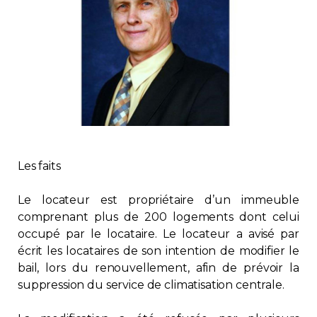
Immobilier
Réglementation
Copropriété
Environnement
Les faits
Rabais APQ
Le locateur est propriétaire d’un immeuble
App APQ
comprenant plus de 200 logements dont celui
occupé par le locataire. Le locateur a avisé par
Médias
écrit les locataires de son intention de modifier le
bail, lors du renouvellement, afin de prévoir la
suppression du service de climatisation centrale.
FAQ