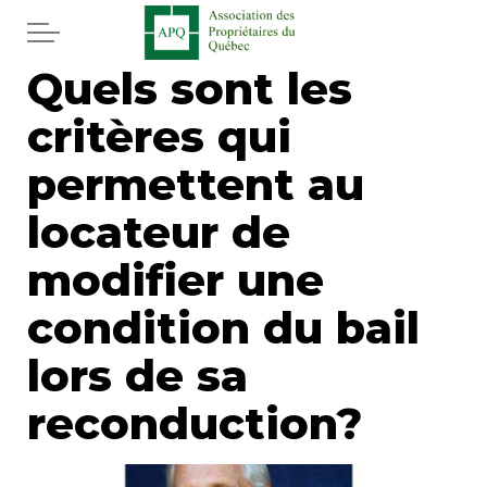
Aller au contenu principal
Quels sont les
Accueil
critères qui
Services
permettent au
Actualités
locateur de
modifier une
Journal
condition du bail
Juridique
lors de sa
Mot de l'éditeur
reconduction?
Divers