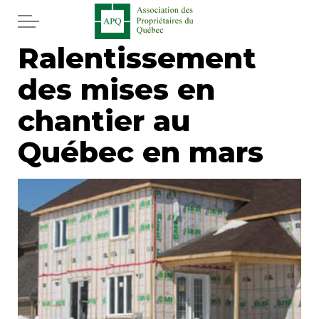
Aller au contenu principal
Ralentissement
Accueil
des mises en
Services
chantier au
Actualités
Québec en mars
Journal
Juridique
Mot de l'éditeur
Divers