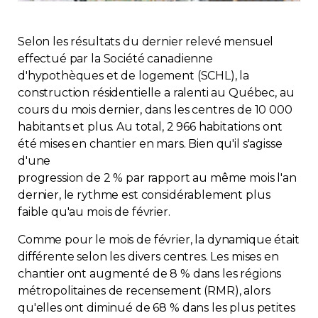
Immobilier
Selon les résultats du dernier relevé mensuel
Réglementation
effectué par la Société canadienne
d'hypothèques et de logement (SCHL), la
construction résidentielle a ralenti au Québec, au
Copropriété
cours du mois dernier, dans les centres de 10 000
habitants et plus. Au total, 2 966 habitations ont
Environnement
été mises en chantier en mars. Bien qu'il s'agisse
d'une
Rabais APQ
progression de 2 % par rapport au même mois l'an
dernier, le rythme est considérablement plus
faible qu'au mois de février.
App APQ
Comme pour le mois de février, la dynamique était
Médias
différente selon les divers centres. Les mises en
chantier ont augmenté de 8 % dans les régions
métropolitaines de recensement (RMR), alors
FAQ
qu'elles ont diminué de 68 % dans les plus petites