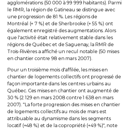
agglomérations (50 000 à 99 999 habitants). Parmi
Contact
le RMR, la région de Gatineau se distingue avec
une progression de 81 %. Les régions de
Adhésion
Montréal (+ 7 %) et de Sherbrooke (+ 55 %) ont
également enregistré des augmentations. Alors
que l'activité était relativement stable dans les
régions de Québec et de Saguenay, la RMR de
Trois-Rivières a affiché un recul notable (50 mises
en chantier contre 98 en mars 2007).
Zone Membres
Pour un troisième mois d'affilée, les mises en
Français
chantier de logements collectifs ont progressé de
façon importante dans les centres urbains au
Québec. Ces mises en chantier ont augmenté de
30 % (2 129 en mars 2008 contre 1 638 en mars
2007). "La forte progression des mises en chantier
de logements collectifs au mois de mars est
attribuable au dynamisme dans les segments
locatif (+48 %) et de la copropriété (+49 %)", note