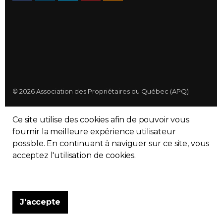
© 2026 Association des Propriétaires du Québec (APQ)
Politique de confidentialité
Ce site utilise des cookies afin de pouvoir vous
Plan du site
fournir la meilleure expérience utilisateur
possible. En continuant à naviguer sur ce site, vous
Made with
uSkinned
acceptez l'utilisation de cookies.
J'accepte