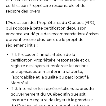
certification Propriétaire responsable et de
Contact
registre des loyers.
Adhésion
L'Association des Propriétaires du Québec (APQ),
qui s'oppose à cette certification depuis son
annonce, est déçue des recommandations émises
qui vont encore plus loin que le projet de
règlement initial :
Zone Membres
R-1. Procéder à l’implantation de la
Français
certification Propriétaire responsable et du
registre des loyers et renforcer les actions
entreprises pour maintenir la salubrité,
l’abordabilité et la qualité du parc locatif à
Montréal.
R-3. Intensifier les représentations auprès du
gouvernement du Québec afin que soit
instauré un registre des loyers à la grandeur
du Québec, et ce pour l’ensemble du parc