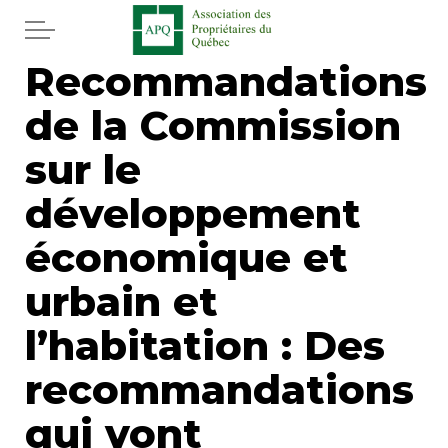
Aller au contenu principal
Recommandations
Accueil
de la Commission
Services
sur le
Actualités
développement
économique et
Journal
urbain et
Juridique
l’habitation : Des
Mot de l'éditeur
recommandations
Divers
qui vont