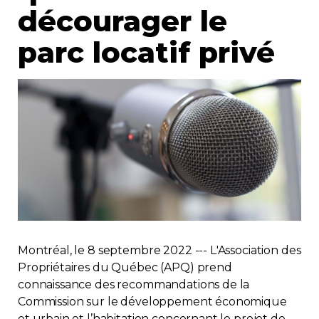
décourager le
Immobilier
parc locatif privé
Réglementation
Copropriété
Environnement
Rabais APQ
App APQ
Montréal, le 8 septembre 2022 --- L'Association des
Médias
Propriétaires du Québec (APQ) prend
connaissance des recommandations de la
FAQ
Commission sur le développement économique
et urbain et l’habitation concernant le projet de