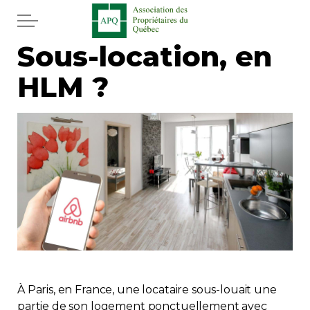
Aller au contenu principal
Sous-location, en
Accueil
HLM ?
Services
Actualités
Journal
Juridique
Mot de l'éditeur
Divers
À Paris, en France, une locataire sous-louait une
partie de son logement ponctuellement avec