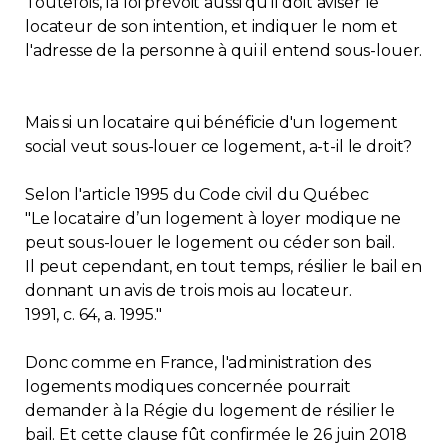
Toutefois, la loi prévoit aussi qu'il doit aviser le
locateur de son intention, et indiquer le nom et
Contact
l'adresse de la personne à qui il entend sous-louer.
Adhésion
Mais si un locataire qui bénéficie d'un logement
social veut sous-louer ce logement, a-t-il le droit?
Selon l'article 1995 du Code civil du Québec
Zone Membres
"Le locataire d’un logement à loyer modique ne
peut sous-louer le logement ou céder son bail.
Français
Il peut cependant, en tout temps, résilier le bail en
donnant un avis de trois mois au locateur.
1991, c. 64, a. 1995."
Donc comme en France, l'administration des
logements modiques concernée pourrait
demander à la Régie du logement de résilier le
bail. Et cette clause fût confirmée le 26 juin 2018