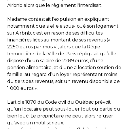
Airbnb alors que le règlement l'interdisait.
Immobilier
Madame contestait l'expulsion en expliquant
Réglementation
notamment que si elle a sous-loué son logement
sur Airbnb, c’est en raison de ses difficultés
Copropriété
financières liées au montant de ses revenus («
2250 euros par mois »), alors que la Régie
Immobilière de la Ville de Paris répliquait qu’elle
Environnement
dispose d’« un salaire de 2289 euros, d’une
pension alimentaire, et d’une allocation soutien de
Rabais APQ
famille, au regard d’un loyer représentant moins
du tiers des revenus, soit un revenu disponible de
App APQ
1 000 euros » .
Médias
L’article 1870 du Code civil du Québec prévoit
qu’un locataire peut sous-louer tout ou partie du
bien loué. Le propriétaire ne peut alors refuser
FAQ
qu’avec un motif sérieux.