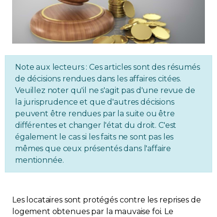
Immobilier
Réglementation
Copropriété
Note aux lecteurs : Ces articles sont des résumés
de décisions rendues dans les affaires citées.
Veuillez noter qu'il ne s'agit pas d'une revue de
Environnement
la jurisprudence et que d'autres décisions
peuvent être rendues par la suite ou être
Rabais APQ
différentes et changer l'état du droit. C'est
également le cas si les faits ne sont pas les
App APQ
mêmes que ceux présentés dans l'affaire
mentionnée.
Médias
FAQ
Les locataires sont protégés contre les reprises de
logement obtenues par la mauvaise foi. Le