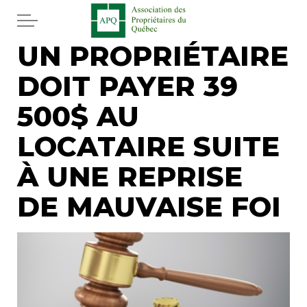
Aller au contenu principal
UN PROPRIÉTAIRE
Accueil
DOIT PAYER 39
Services
500$ AU
Actualités
LOCATAIRE SUITE
À UNE REPRISE
Journal
DE MAUVAISE FOI
Juridique
Mot de l'éditeur
Divers