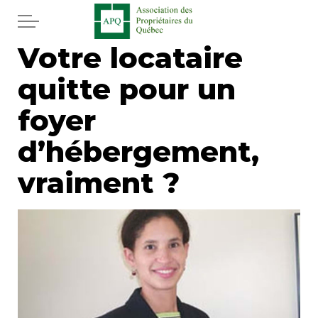
Aller au contenu principal
Votre locataire
Accueil
quitte pour un
Services
foyer
Actualités
d’hébergement,
vraiment ?
Journal
Juridique
Mot de l'éditeur
Divers