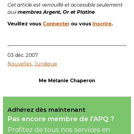
Cet article est verrouillé et accessible seulement
Contact
aux
membres Argent, Or et Platine
.
Adhésion
Veuillez vous
Connecter
ou vous
Inscrire
.
03 déc. 2007
Zone Membres
Nouvelles
Juridique
Français
Me Mélanie Chaperon
Adhérez dès maintenant
Pas encore membre de l'APQ ?
Profitez de tous nos services en