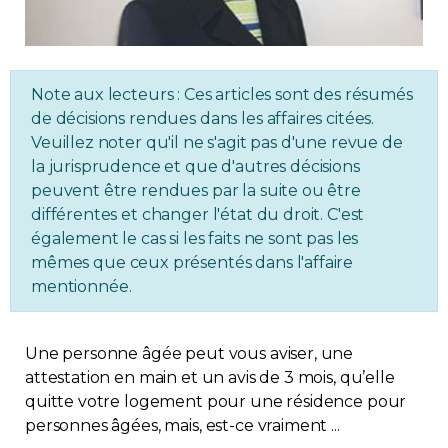
Immobilier
Réglementation
Note aux lecteurs : Ces articles sont des résumés
de décisions rendues dans les affaires citées.
Copropriété
Veuillez noter qu'il ne s'agit pas d'une revue de
la jurisprudence et que d'autres décisions
Environnement
peuvent être rendues par la suite ou être
différentes et changer l'état du droit. C'est
également le cas si les faits ne sont pas les
Rabais APQ
mêmes que ceux présentés dans l'affaire
mentionnée.
App APQ
Une personne âgée peut vous aviser, une
Médias
attestation en main et un avis de 3 mois, qu’elle
quitte votre logement pour une résidence pour
FAQ
personnes âgées, mais, est-ce vraiment ...