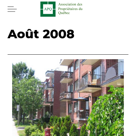
Aller au contenu principal
Accueil
Août 2008
Services
Actualités
Rabais APQ
App APQ
Médias
FAQ