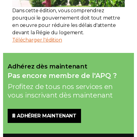
Dans cette édition, vous comprendrez
Contact
pourquoi le gouvernement doit tout mettre
en oeuvre pour réduire les délais d'attente
Adhésion
devant la Régie du logement.
Télécharger l'édition
Zone Membres
Adhérez dès maintenant
Pas encore membre de l'APQ ?
Français
Profitez de tous nos services en
vous inscrivant dès maintenant
ADHÉRER MAINTENANT