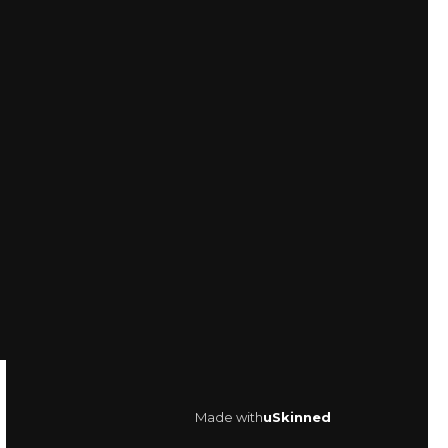
Made with
uSkinned