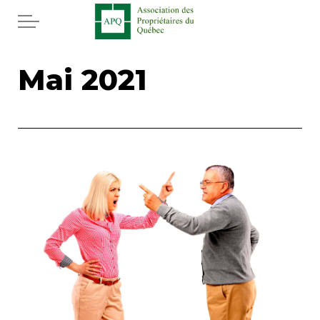
Aller au contenu principal
Accueil
Mai 2021
Services
Actualités
Rabais APQ
App APQ
Médias
FAQ