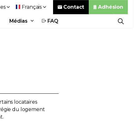
Contact
Adhésion
es
Français
Médias
FAQ
tains locataires
 Régie du logement
t.