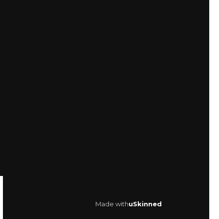
Made with
uSkinned