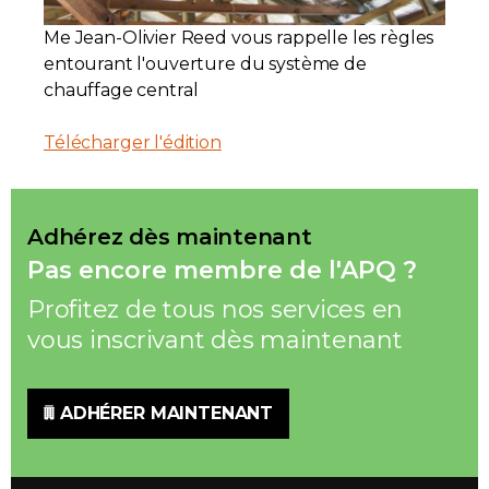
Me Jean-Olivier Reed vous rappelle les règles
Contact
entourant l'ouverture du système de
chauffage central
Adhésion
Télécharger l'édition
Zone Membres
Adhérez dès maintenant
Pas encore membre de l'APQ ?
Français
Profitez de tous nos services en
vous inscrivant dès maintenant
ADHÉRER MAINTENANT