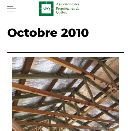
Aller au contenu principal
Accueil
Octobre 2010
Services
Actualités
Rabais APQ
App APQ
Médias
FAQ