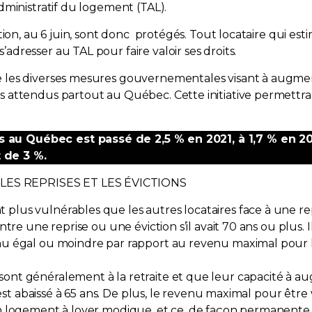
administratif du logement (TAL).
ction, au 6 juin, sont donc protégés. Tout locataire qui e
adresser au TAL pour faire valoir ses droits.
 les diverses mesures gouvernementales visant à augment
es attendus partout au Québec. Cette initiative permett
au Québec est passé de 2,5 % en 2021, à 1,7 % en 202
 de 3 %.
LES REPRISES ET LES ÉVICTIONS
plus vulnérables que les autres locataires face à une rep
ontre une reprise ou une éviction s’il avait 70 ans ou plus
nu égal ou moindre par rapport au revenu maximal pour l’
sont généralement à la retraite et que leur capacité à a
ns est abaissé à 65 ans. De plus, le revenu maximal pour êtr
un logement à loyer modique, et ce, de façon permanente. 