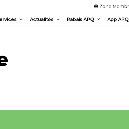
Aller au contenu principal
Zone Membr
ervices
Actualités
Rabais APQ
App APQ
e