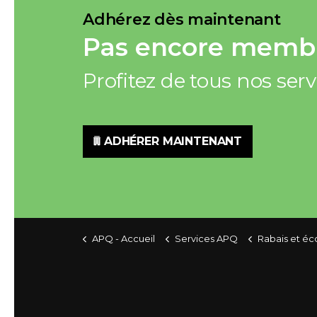
Adhérez dès maintenant
Pas encore membr
Profitez de tous nos ser
ADHÉRER MAINTENANT
APQ - Accueil
Services APQ
Rabais et é