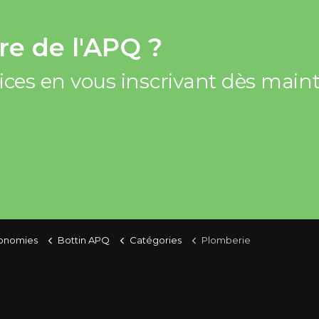
e de l'APQ ?
vices en vous inscrivant dès mai
conomies
Bottin APQ
Catégories
Plomberie