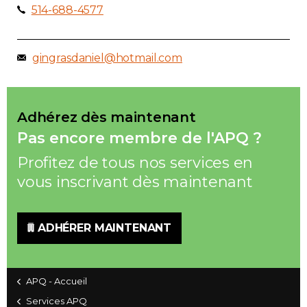
514-688-4577
gingrasdaniel@hotmail.com
Adhérez dès maintenant
Pas encore membre de l'APQ ?
Profitez de tous nos services en
vous inscrivant dès maintenant
ADHÉRER MAINTENANT
APQ - Accueil
Services APQ