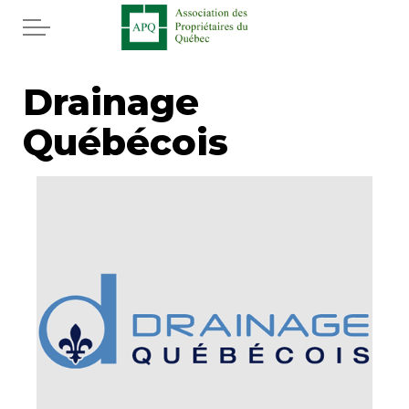
Aller au contenu principal
Accueil
Drainage
Québécois
Services
Actualités
Rabais APQ
App APQ
Médias
FAQ