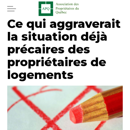
Aller au contenu principal
Ce qui aggraverait
Accueil
la situation déjà
Services
précaires des
Actualités
propriétaires de
logements
Journal
Juridique
Mot de l'éditeur
Divers