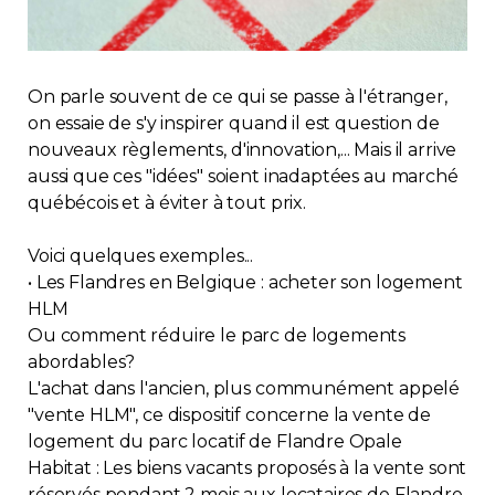
Immobilier
Réglementation
On parle souvent de ce qui se passe à l'étranger,
on essaie de s'y inspirer quand il est question de
Copropriété
nouveaux règlements, d'innovation,... Mais il arrive
aussi que ces "idées" soient inadaptées au marché
québécois et à éviter à tout prix.
Environnement
Voici quelques exemples...
Rabais APQ
• Les Flandres en Belgique : acheter son logement
HLM
App APQ
Ou comment réduire le parc de logements
abordables?
L'achat dans l'ancien, plus communément appelé
Médias
"vente HLM", ce dispositif concerne la vente de
logement du parc locatif de Flandre Opale
FAQ
Habitat : Les biens vacants proposés à la vente sont
réservés pendant 2 mois aux locataires de Flandre