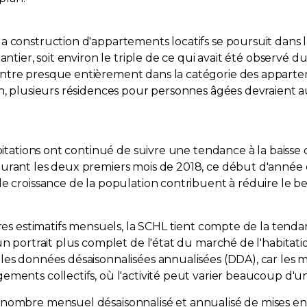
a construction d'appartements locatifs se poursuit dans 
antier, soit environ le triple de ce qui avait été observé d
tre presque entièrement dans la catégorie des apparteme
n, plusieurs résidences pour personnes âgées devraient au
abitations ont continué de suivre une tendance à la baisse 
rant les deux premiers mois de 2018, ce début d'année es
le croissance de la population contribuent à réduire le b
ffres estimatifs mensuels, la SCHL tient compte de la te
n portrait plus complet de l'état du marché de l'habitation
es données désaisonnalisées annualisées (DDA), car les mi
ments collectifs, où l'activité peut varier beaucoup d'un 
 nombre mensuel désaisonnalisé et annualisé de mises en 