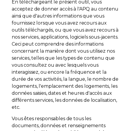
En téléchargeant le présent outil, vous
acceptez de donner accès à l'APQ au contenu
Contact
ainsi que d'autres informations que vous
fournissez lorsque vous avez recours aux
Adhésion
outils téléchargés, ou que vous avez recours à
nos services, applications, logiciels sous-jacents.
Ceci peut comprendre des informations
concernant la manière dont vous utilisez nos
services, telles que les types de contenu que
Zone Membres
vous consultez ou avec lesquels vous
interagissez, ou encore la fréquence et la
Français
durée de vos activités, la langue, le nombre de
logements, l'emplacement des logements, les
données saisies, dates et heures d'accès aux
différents services, les données de localisation,
etc.
Vous êtes responsables de tous les
documents, données et renseignements