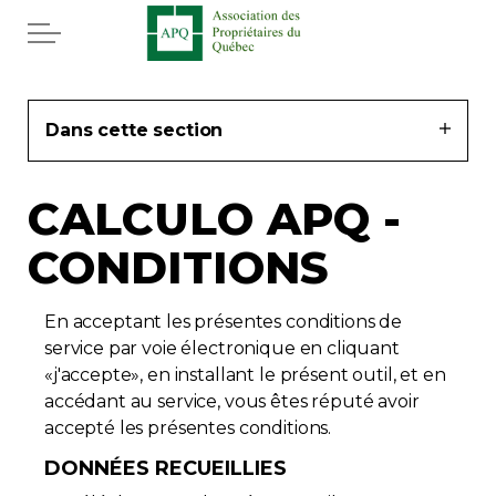
Aller au contenu principal
Accueil
Dans cette section
Services
CALCULO APQ -
Actualités
CONDITIONS
Rabais APQ
En acceptant les présentes conditions de
App APQ
service par voie électronique en cliquant
«j'accepte», en installant le présent outil, et en
Médias
accédant au service, vous êtes réputé avoir
accepté les présentes conditions.
FAQ
DONNÉES RECUEILLIES