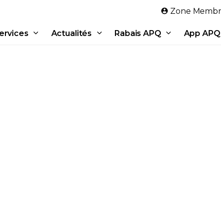
Aller au contenu principal
Zone Membr
ervices
Actualités
Rabais APQ
App APQ