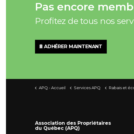
Pas encore membr
Profitez de tous nos ser
ADHÉRER MAINTENANT
APQ - Accueil
Services APQ
Rabais et é
Association des Propriétaires
du Québec (APQ)