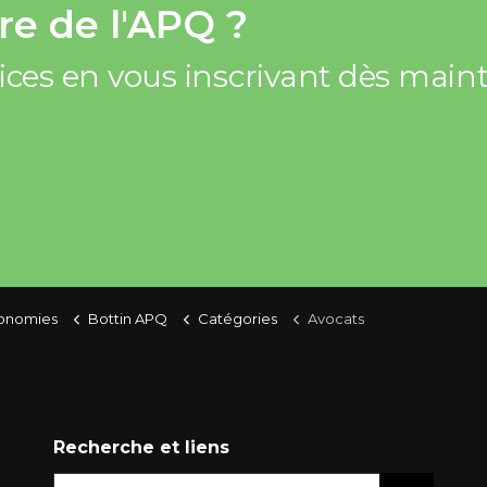
e de l'APQ ?
vices en vous inscrivant dès mai
conomies
Bottin APQ
Catégories
Avocats
Recherche et liens