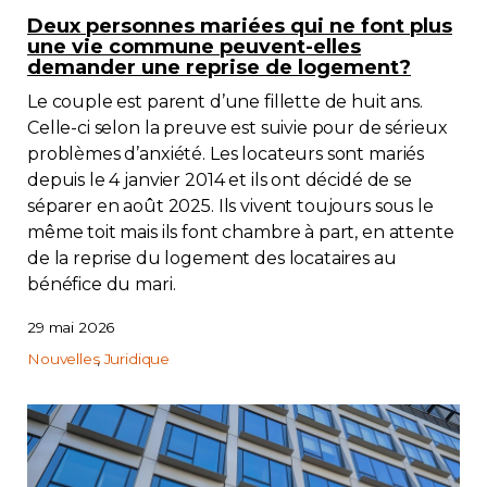
Deux personnes mariées qui ne font plus
Immobilier
une vie commune peuvent-elles
demander une reprise de logement?
Réglementation
Le couple est parent d’une fillette de huit ans.
Celle-ci selon la preuve est suivie pour de sérieux
Copropriété
problèmes d’anxiété. Les locateurs sont mariés
depuis le 4 janvier 2014 et ils ont décidé de se
séparer en août 2025. Ils vivent toujours sous le
Environnement
même toit mais ils font chambre à part, en attente
de la reprise du logement des locataires au
Rabais APQ
bénéfice du mari.
App APQ
29 mai 2026
Nouvelles
Juridique
Médias
FAQ