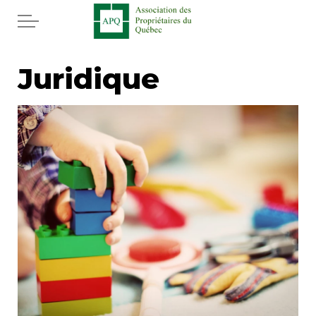
Aller au contenu principal
Accueil
Juridique
Services
Actualités
Journal
Juridique
Mot de l'éditeur
Divers