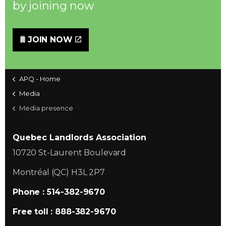
by joining now
JOIN NOW
APQ - Home
Media
Media presence
Quebec Landlords Association
10720 St-Laurent Boulevard
Montréal (QC) H3L 2P7
Phone : 514-382-9670
Free toll : 888-382-9670