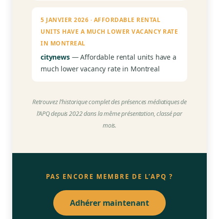
5 JANVIER 2026 · AFFORDABLE RENTAL
UNITS HAVE A MUCH LOWER VACANCY RATE
IN MONTREAL
citynews
— Affordable rental units have a
much lower vacancy rate in Montreal
Retrouvez l’historique complet des présences médiatiques de
l’APQ depuis 2022 dans la même présentation, classé par
mois.
PAS ENCORE MEMBRE DE L’APQ ?
Adhérer maintenant