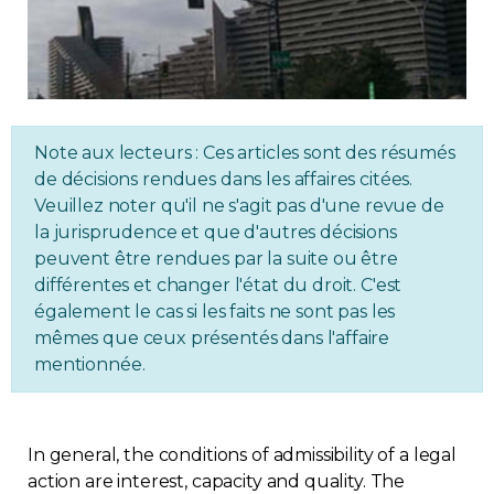
Regulation
Condo
Environment
Note aux lecteurs : Ces articles sont des résumés
de décisions rendues dans les affaires citées.
Veuillez noter qu'il ne s'agit pas d'une revue de
Various
la jurisprudence et que d'autres décisions
peuvent être rendues par la suite ou être
Rebates APQ
différentes et changer l'état du droit. C'est
également le cas si les faits ne sont pas les
App APQ
mêmes que ceux présentés dans l'affaire
mentionnée.
Media
FAQ
In general, the conditions of admissibility of a legal
action are interest, capacity and quality. The