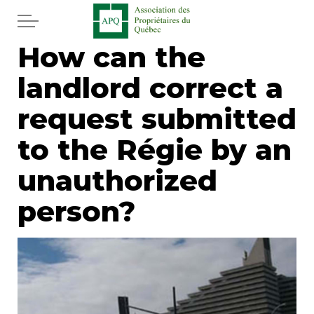
Skip to main content
How can the
Home
landlord correct a
Services
request submitted
News
to the Régie by an
unauthorized
Newspaper
person?
Word of the editor
Legal
Real estate