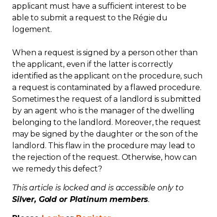
applicant must have a sufficient interest to be
Contact
able to submit a request to the Régie du
logement.
Join
When a request is signed by a person other than
the applicant, even if the latter is correctly
identified as the applicant on the procedure, such
a request is contaminated by a flawed procedure.
Members zone
Sometimes the request of a landlord is submitted
by an agent who is the manager of the dwelling
English
belonging to the landlord. Moreover, the request
may be signed by the daughter or the son of the
landlord. This flaw in the procedure may lead to
the rejection of the request. Otherwise, how can
we remedy this defect?
This article is locked and is accessible only to
Silver, Gold or Platinum members
.