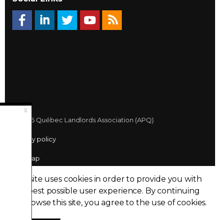
© 2026 Québec Landlords Association (APQ)
Privacy policy
Sitemap
Made with
uSkinned
This site uses cookies in order to provide you with
the best possible user experience.
By continuing
to browse this site, you agree to the use of cookies.