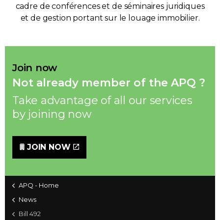
cadre de conférences et de séminaires juridiques
et de gestion portant sur le louage immobilier.
Join now
Not already member of the APQ ?
Take advantage of all our services
by joining now
JOIN NOW
APQ - Home
News
Bill 492