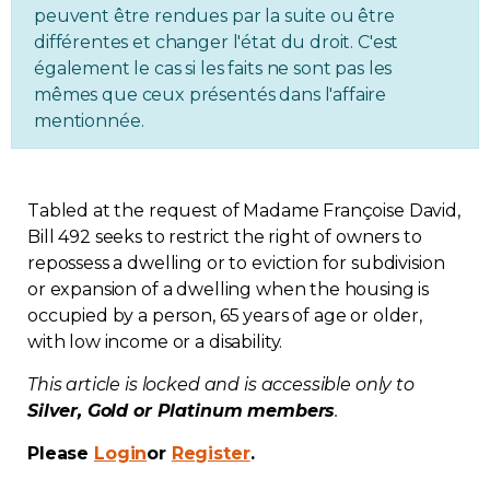
peuvent être rendues par la suite ou être
Regulation
différentes et changer l'état du droit. C'est
également le cas si les faits ne sont pas les
Condo
mêmes que ceux présentés dans l'affaire
mentionnée.
Environment
Various
Tabled at the request of Madame Françoise David,
Bill 492 seeks to restrict the right of owners to
repossess a dwelling or to eviction for subdivision
Rebates APQ
or expansion of a dwelling when the housing is
occupied by a person, 65 years of age or older,
App APQ
with low income or a disability.
This article is locked and is accessible only to
Media
Silver, Gold or Platinum members
.
FAQ
Please
Login
or
Register
.