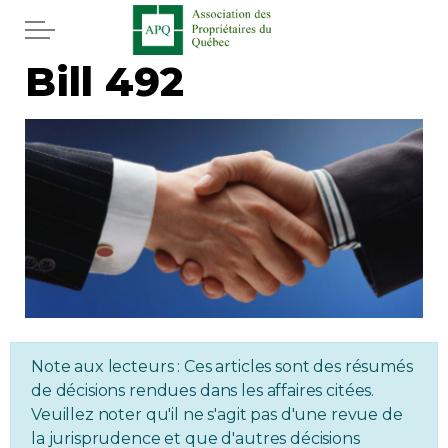
Skip to main content
Bill 492
Home
Services
News
Newspaper
Word of the editor
Legal
Note aux lecteurs : Ces articles sont des résumés
de décisions rendues dans les affaires citées.
Veuillez noter qu'il ne s'agit pas d'une revue de
Real estate
la jurisprudence et que d'autres décisions