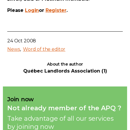
Contact
Please
Login
or
Register
.
Join
24 Oct 2008
News
Word of the editor
Members zone
About the author
Québec Landlords Association (1)
English
Join now
Not already member of the APQ ?
Take advantage of all our services
by joining now