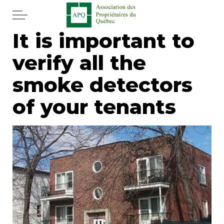
Skip to main content
It is important to
Home
verify all the
Services
smoke detectors
News
of your tenants
Newspaper
Word of the editor
Legal
Real estate