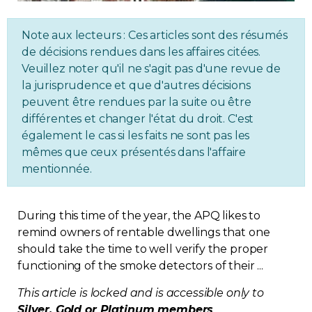
Regulation
Note aux lecteurs : Ces articles sont des résumés
de décisions rendues dans les affaires citées.
Condo
Veuillez noter qu'il ne s'agit pas d'une revue de
la jurisprudence et que d'autres décisions
Environment
peuvent être rendues par la suite ou être
différentes et changer l'état du droit. C'est
Various
également le cas si les faits ne sont pas les
mêmes que ceux présentés dans l'affaire
mentionnée.
Rebates APQ
App APQ
During this time of the year, the APQ likes to
remind owners of rentable dwellings that one
Media
should take the time to well verify the proper
functioning of the smoke detectors of their ...
FAQ
This article is locked and is accessible only to
Silver, Gold or Platinum members
.