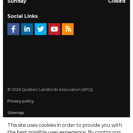
Sunday
Closed
Social Links
© 2026 Québec Landlords Association (APQ)
Privacy policy
Sitemap
Made with
uSkinned
This site uses cookies in order to provide you with
the best possible user experience.
By continuing