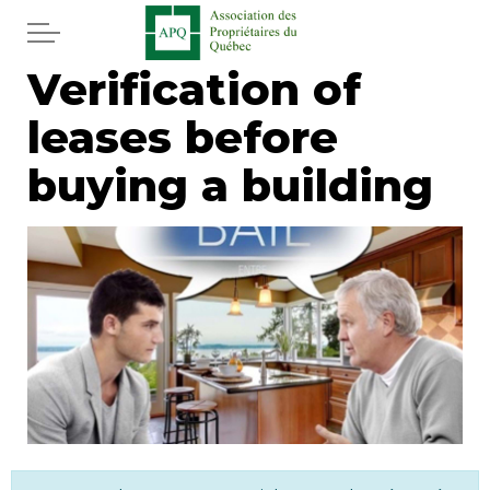
Skip to main content
Verification of
Home
leases before
Services
buying a building
News
Newspaper
Word of the editor
Legal
Real estate