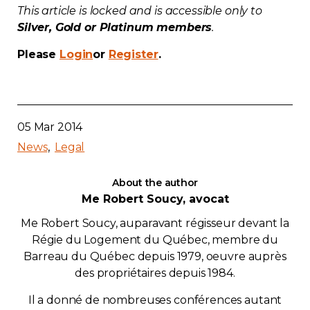
This article is locked and is accessible only to
Contact
Silver, Gold or Platinum members
.
Please
Login
or
Register
Join
.
05 Mar 2014
Members zone
News
Legal
English
About the author
Me Robert Soucy, avocat
Me Robert Soucy, auparavant régisseur devant la
Régie du Logement du Québec, membre du
Barreau du Québec depuis 1979, oeuvre auprès
des propriétaires depuis 1984.
Il a donné de nombreuses conférences autant