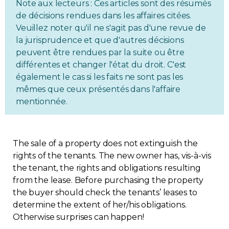
Note aux lecteurs : Ces articles sont des résumés
Regulation
de décisions rendues dans les affaires citées.
Veuillez noter qu'il ne s'agit pas d'une revue de
la jurisprudence et que d'autres décisions
Condo
peuvent être rendues par la suite ou être
différentes et changer l'état du droit. C'est
Environment
également le cas si les faits ne sont pas les
mêmes que ceux présentés dans l'affaire
Various
mentionnée.
Rebates APQ
The sale of a property does not extinguish the
App APQ
rights of the tenants. The new owner has, vis-à-vis
the tenant, the rights and obligations resulting
from the lease. Before purchasing the property
Media
the buyer should check the tenants’ leases to
determine the extent of her/his obligations.
FAQ
Otherwise surprises can happen!