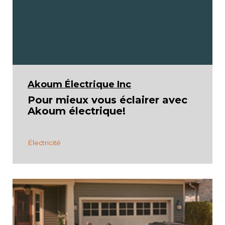
App APQ
Médias
FAQ
Akoum Électrique Inc
Pour mieux vous éclairer avec
Contact
Akoum électrique!
Adhésion
Électricité
Zone Membres
Français