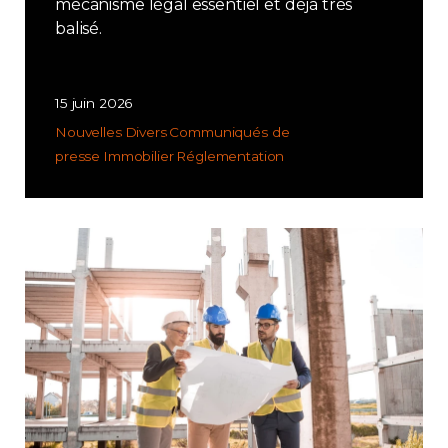
mécanisme légal essentiel et déjà très
balisé.
15 juin 2026
Nouvelles
Divers
Communiqués de
presse
Immobilier
Réglementation