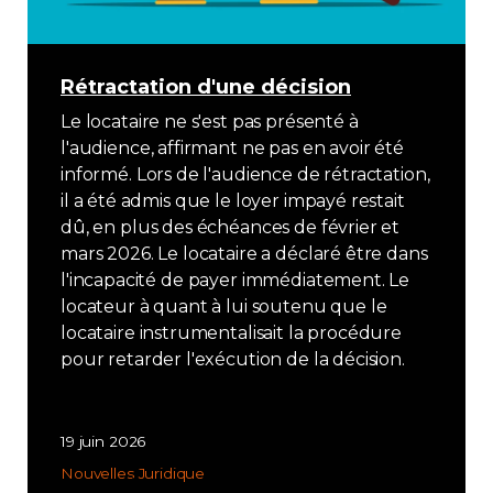
App APQ
Médias
Rétractation d'une décision
Le locataire ne s'est pas présenté à
FAQ
l'audience, affirmant ne pas en avoir été
informé. Lors de l'audience de rétractation,
il a été admis que le loyer impayé restait
Contact
dû, en plus des échéances de février et
mars 2026. Le locataire a déclaré être dans
Adhésion
l'incapacité de payer immédiatement. Le
locateur à quant à lui soutenu que le
locataire instrumentalisait la procédure
pour retarder l'exécution de la décision.
Zone Membres
19 juin 2026
Français
Nouvelles
Juridique