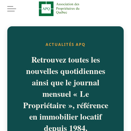
Aller au contenu principal
Accueil
Services
ACTUALITÉS APQ
Retrouvez toutes les
Conseils juridiques
nouvelles quotidiennes
Documents
ainsi que le journal
Enquêtes prélocation
mensuel « Le
Propriétaire », référence
Évènements
en immobilier locatif
Déménagements
depuis 1984.