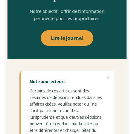
Avisarex
Notre objectif : offrir de l’information
pertinente pour les propriétaires.
Seecliq
Lire le journal
Rabais
Actualités
Cannabis
×
Note aux lecteurs
Facebook
Certains de ces articles sont des
résumés de décisions rendues dans les
affaires citées. Veuillez noter qu’il ne
Actualités
s’agit pas d’une revue de la
jurisprudence et que d’autres décisions
Journal
peuvent être rendues par la suite ou
être différentes et changer l’état du